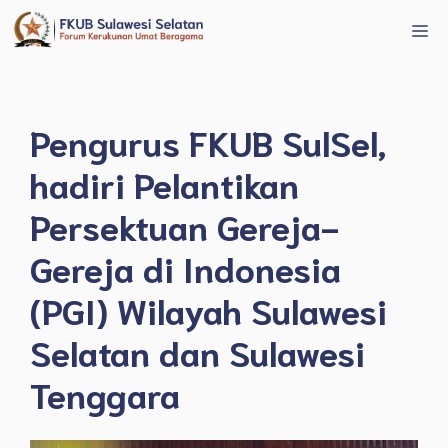
Langsung
Me
ke
isi
Pengurus FKUB SulSel,
hadiri Pelantikan
Persektuan Gereja-
Gereja di Indonesia
(PGI) Wilayah Sulawesi
Selatan dan Sulawesi
Tenggara