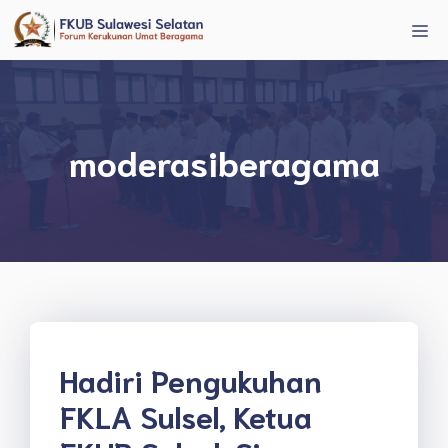
Langsung
Me
ke
isi
moderasiberagama
Hadiri Pengukuhan
FKLA Sulsel, Ketua