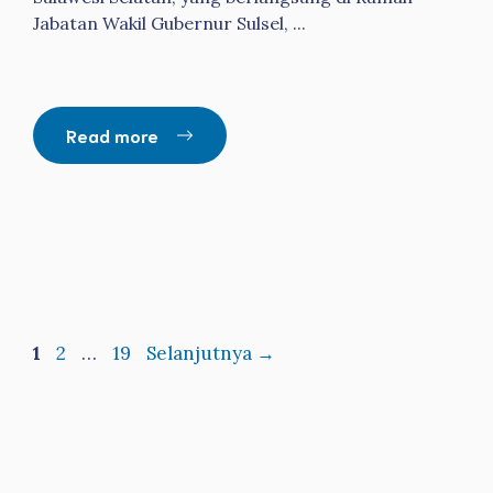
Jabatan Wakil Gubernur Sulsel, ...
Read more
Halaman
Halaman
Halaman
1
2
…
19
Selanjutnya
→