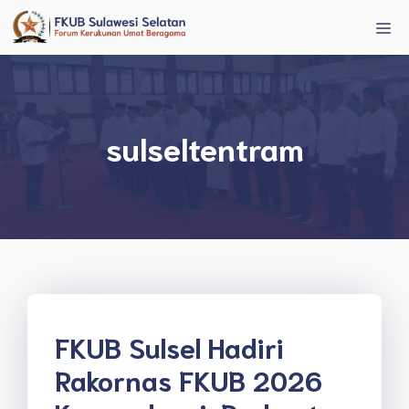
Langsung
Me
ke
isi
sulseltentram
FKUB Sulsel Hadiri
Rakornas FKUB 2026