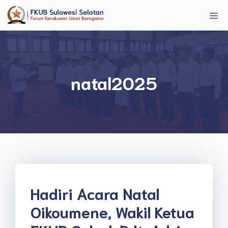
Langsung
Me
ke
isi
natal2025
Hadiri Acara Natal
Oikoumene, Wakil Ketua