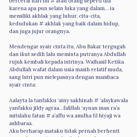
bercerai hari ini # atau orang seperti dia
karena apa pun selain luka yang dalam… ia
memiliki akhlak yang luhur, cita-cita,
kedudukan # akhlak yang baik dalam hidup,
dan juga jujur orangnya.
Mendengar syair cinta itu, Abu Bakar tergugah
dan ikut sedih lalu meminta putranya Abdullah
rujuk kembali kepada istrinya. Walhasil Ketika
Abdullah wafat dalam usia masih relatif muda,
sang Istri pun melepasnya dengan mambaca
syair cinta:
Aalayta la tanfakku ‘ainy sakhinah # ‘alaykawala
yanfakku jildy agraa…falillah ‘aynan man ra’a
mitslahu fatan # a’affu wa amdha fil hiyaji wa
ashbaraa.
Aku berharap mataku tidak pernah berhenti