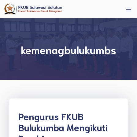
Langsung
Me
ke
isi
kemenagbulukumbs
Pengurus FKUB
Bulukumba Mengikuti