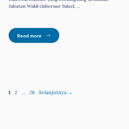
Jabatan Wakil Gubernur Sulsel, ...
Read more
Halaman
Halaman
Halaman
1
2
…
26
Selanjutnya
→