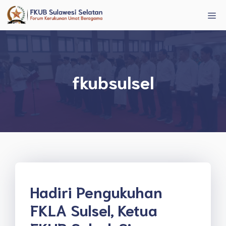
Langsung
Me
ke
isi
fkubsulsel
Hadiri Pengukuhan
FKLA Sulsel, Ketua