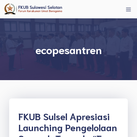
Langsung
Me
ke
isi
ecopesantren
FKUB Sulsel Apresiasi
Launching Pengelolaan