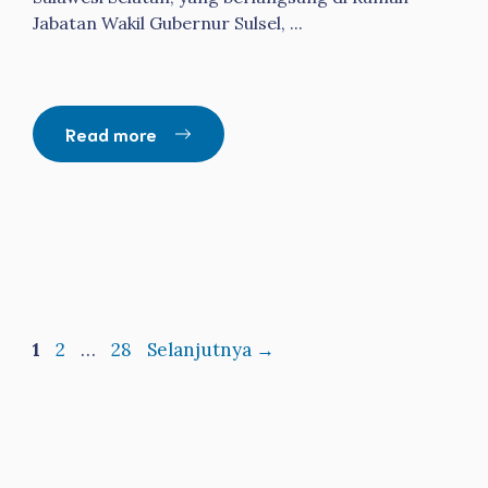
Jabatan Wakil Gubernur Sulsel, ...
Read more
Halaman
Halaman
Halaman
1
2
…
28
Selanjutnya
→